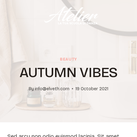
Skip
to
content
BEAUTY
AUTUMN VIBES
By
info@elveth.com
19 October 2021
Sed arcu non odio euismod lacinia. Sit amet