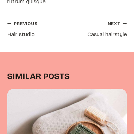
rutrum quisque.
POST
PREVIOUS
NEXT
NAVIGATION
Hair studio
Casual hairstyle
SIMILAR POSTS