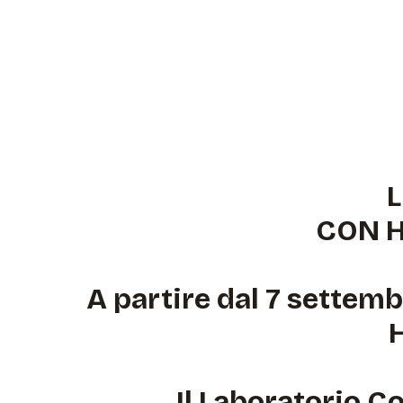
Skip
to
content
CON H
A partire dal 7 settemb
H
Il Laboratorio Cor