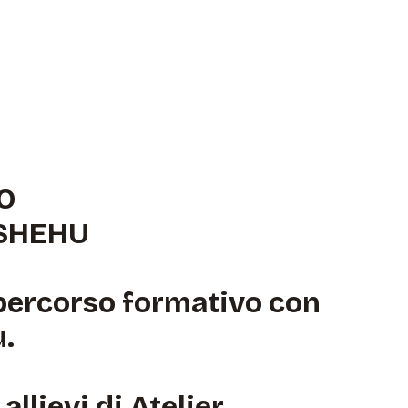
O
 SHEHU
l percorso formativo con
.
llievi di Atelier.