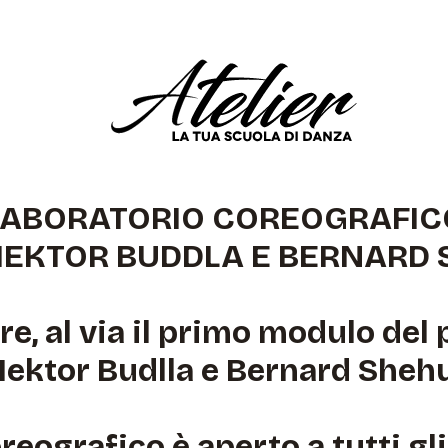
LABORATORIO COREOGRAFIC
EKTOR BUDDLA E BERNARD
re, al via il primo modulo de
ektor Budlla e Bernard Shehu
eografico è aperto a tutti gli a